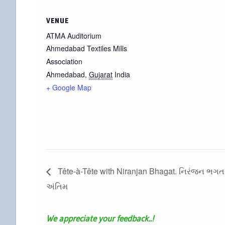
VENUE
ATMA Auditorium
Ahmedabad Textiles Mills
Association
Ahmedabad
,
Gujarat
India
+ Google Map
Tête-à-Tête with Niranjan Bhagat. નિરંજન ભગત સાથ
અંતિમ
We appreciate your feedback..!