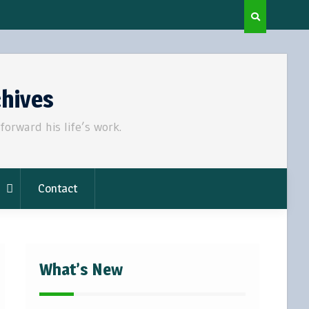
chives
rward his life’s work.
Contact
What’s New