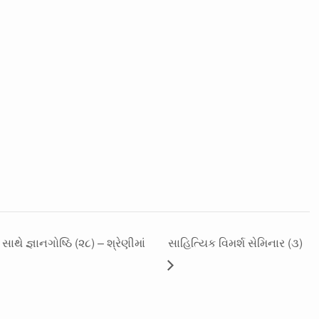
ે જ્ઞાનગોષ્ઠિ (૨૮) – શ્રેણીમાં
સાહિત્યિક વિમર્શ સેમિનાર (૩)