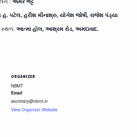
લન :
અમર ભટ્ટ
હ. પટેલ, હરીશ મીનાશ્રુ, યોગેશ જોષી, રાજેશ પંડ્યા
સ્થળ:
આત્મા હૉલ, આશ્રમ રોડ, અમદાવાદ.
ORGANIZER
NBMT
Email
secretary@nbmt.in
View Organizer Website