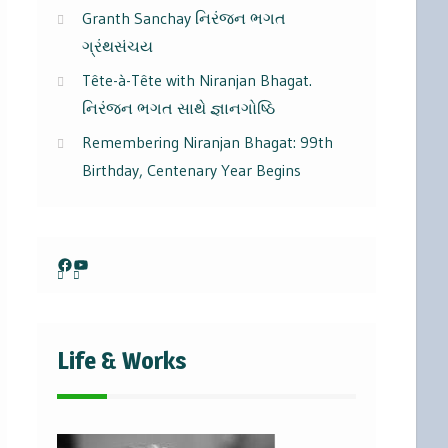
Granth Sanchay નિરંજન ભગત
ગ્રંથસંચય
Tête-à-Tête with Niranjan Bhagat.
નિરંજન ભગત સાથે જ્ઞાનગોષ્ઠિ
Remembering Niranjan Bhagat: 99th
Birthday, Centenary Year Begins
Facebook
YouTube
Life & Works