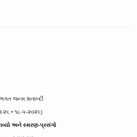
ભગત જન્મ શતાબ્દી
૧૯૨૬ • ૧૮-૫-૨૦૨૬)
ાવ્યો અને સ્મરણ-પ્રસંગો