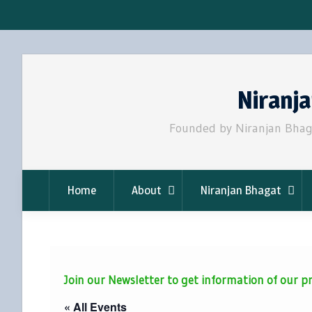
Skip
to
Niranj
content
Founded by Niranjan Bhaga
Home
About
Niranjan Bhagat
Join our Newsletter to get information of our
« All Events