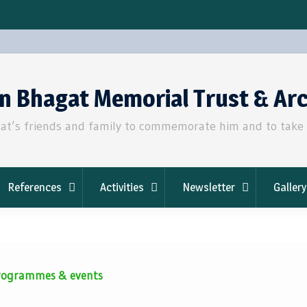
an Bhagat Memorial Trust & Ar
t’s friends and family to commemorate him and to take fo
References
Activities
Newsletter
Gallery
 programmes & events