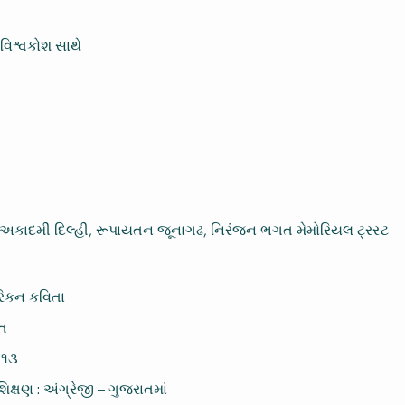
વિશ્વકોશ સાથે
 ૧
 અકાદમી દિલ્હી, રૂપાયતન જૂનાગઢ, નિરંજન ભગત મેમોરિયલ ટ્રસ્ટ
રિકન કવિતા
ગત
૦૧૩
િક્ષણ : અંગ્રેજી – ગુજરાતમાં