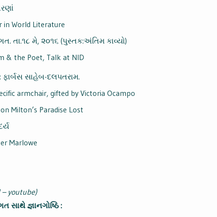
ારણાં
in World Literature
. તા.૧૮ મે, ૨૦૧૬ (પુસ્તક:અંતિમ કાવ્યો)
m & the Poet, Talk at NID
 ફાર્બસ સાહેબ-દલપતરામ.
ecific armchair, gifted by Victoria Ocampo
 on Milton’s Paradise Lost
ર્ય
her Marlowe
l – youtube)
 સાથે જ્ઞાનગોષ્ઠિ :