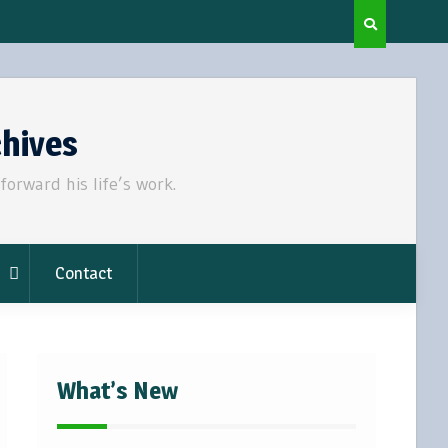
chives
rward his life’s work.
Contact
What’s New