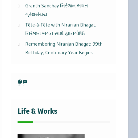
Granth Sanchay નિરંજન ભગત
ગ્રંથસંચય
Tête-à-Tête with Niranjan Bhagat.
નિરંજન ભગત સાથે જ્ઞાનગોષ્ઠિ
Remembering Niranjan Bhagat: 99th
Birthday, Centenary Year Begins
Facebook
YouTube
Life & Works