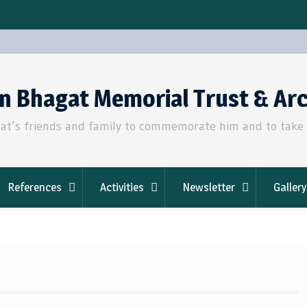
an Bhagat Memorial Trust & Ar
t’s friends and family to commemorate him and to take fo
References
Activities
Newsletter
Gallery