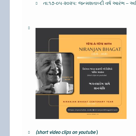
તા.૧૭-૦૫-૨૦૨૫: જન્મશતાબ્દી વર્ષ આરંભ – 
(short video clips on youtube
)