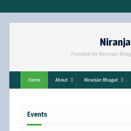
Skip
to
Niranj
content
Founded by Niranjan Bhaga
Home
About
Niranjan Bhagat
Events