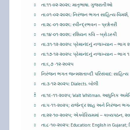
તા.૧૧-૦૨-૨૦૨૬: માતૃભાષા. ગુજરાતીઓ
તા.૦૧-૦૨-૨૦૨૬: નિરંજન ભગત સાહિત્ય-વિમર્શ, 
તા.૨૮-૦૧-૨૦૨૬: રવીન્દ્રભવન – પ્રશ્નોત્તરી
તા.૧૪-૦૧-૨૦૨૬: રશિયન કવિ – બ્રોડસ્કી
તા.૩૧-૧૨-૨૦૨૫: પ્રેમાનંદનું નળાખ્યાન – ભાગ ૨
તા.૧૭-૧૨-૨૦૨૫: પ્રેમાનંદનું નળાખ્યાન – ભાગ
તા.૬,૭ -૧૨-૨૦૨૫
નિરંજન ભગત જન્મશતાબ્દી પરિસંવાદ: સાહિત્ય
તા.૩-૧૨-૨૦૨૫: Dialects. બોલી
તા.૧૯-૧૧-૨૦૨૫; Walt Whitman. આધુનિક અમે
તા.૫-૧૧-૨૦૨૫; રાજેન્દ્ર શાહ અને નિરંજન ભ
તા.૨૨-૧૦-૨૦૨૫; એક્વેરિયમમાં – કાવ્યપઠન, ૨
તા.૮-૧૦-૨૦૨૫: Education: English in Gujarat; શ