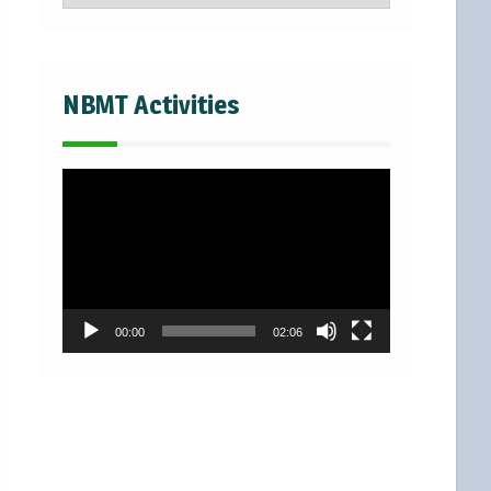
NBMT Activities
Video
Player
00:00
02:06