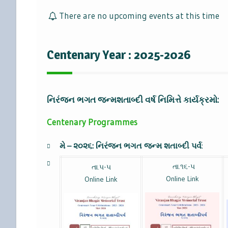
There are no upcoming events at this time
Centenary Year : 2025-2026
નિરંજન ભગત જન્મશતાબ્દી વર્ષ નિમિત્તે કાર્યક્રમો:
Centenary Programmes
મે – ૨૦૨૬: નિરંજન ભગત જન્મ શતાબ્દી પર્વ
:
તા.૧૬-૫
તા.૫-૫
Online Link
Online Link