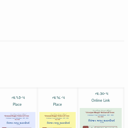
તા.૩૦-૫
તા.૧૭-૫
તા.૧૮-૫
Online Link
Place
Place