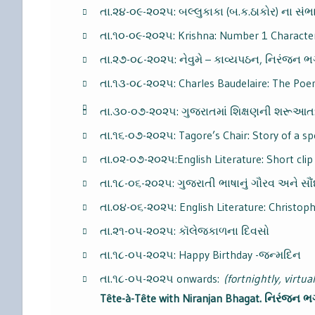
તા.૨૪-૦૯-૨૦૨૫: બલ્લુકાકા (બ.ક.ઠાકોર) ના સંભ
તા.૧૦-૦૯-૨૦૨૫: Krishna: Number 1 Character 
તા.૨૭-૦૮-૨૦૨૫: નેવુમે – કાવ્યપઠન, નિરંજન ભગત
તા.૧૩-૦૮-૨૦૨૫: Charles Baudelaire: The Poe
તા.૩૦-૦૭-૨૦૨૫: ગુજરાતમાં શિક્ષણની શરૂઆત:
તા.૧૬-૦૭-૨૦૨૫: Tagore’s Chair: Story of a sp
તા.૦૨-૦૭-૨૦૨૫:English Literature: Short clip
તા.૧૮-૦૬-૨૦૨૫: ગુજરાતી ભાષાનું ગૌરવ અને સૌંદ
તા.૦૪-૦૬-૨૦૨૫: English Literature: Christop
તા.૨૧-૦૫-૨૦૨૫: કૉલેજકાળના દિવસો
તા.૧૮-૦૫-૨૦૨૫: Happy Birthday -જન્મદિન
તા.૧૮-૦૫-૨૦૨૫ onwards:
(fortnightly, virtua
Tête-à-Tête with Niranjan Bhagat. નિરંજન ભગત