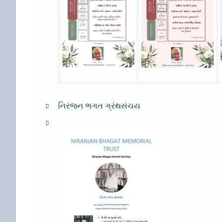
નિરંજન ભગત ગ્રંથસંચય